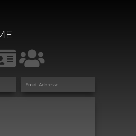
ME

